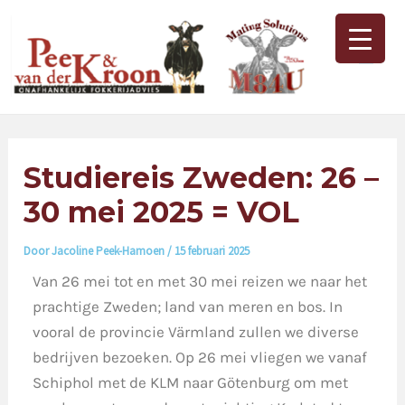
Ga
Bericht
Main
naar
navigatie
Men
de
inhoud
Studiereis Zweden: 26 –
30 mei 2025 = VOL
Door
Jacoline Peek-Hamoen
/
15 februari 2025
Van 26 mei tot en met 30 mei reizen we naar het
prachtige Zweden; land van meren en bos. In
vooral de provincie Värmland zullen we diverse
bedrijven bezoeken. Op 26 mei vliegen we vanaf
Schiphol met de KLM naar Götenburg om met