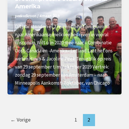
Amerika
peek-vdkroon
/
4 maart 2019
Dit jaar stonden er 2 reizen op het programma
naar Amerikaanse melkveebedrijven in vooral
Wisconsin. Wilt u in 2020 mee naar:– Combinatie
Oost-Canada en -Amerika– Letland.Laat het ons
weten.Huub & Jacoline Peek Terugblik op reis
van 29 september t/m 7 oktober 2019 Vertrek:
zondag 29 september van Amsterdam – naar
Minneapolis Aankomst: 7 oktober, van Chicago
←
Vorige
1
2