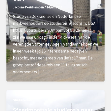
Jacoline Peek-Hamoen
/
14 juni 2019
Groep van Oekraïense en Nederlandse
melkveehouders op studiereis Wisconsin, USA
https://youtu.be/7i9OmbamypI Op 26 mei j.l.
zijn we naar Chicago in de ‘Mid-West’ van de
Verenigde Staten gevlogen. Vandaar hebben we
in een week tijd 18 interessante bedrijven
bezocht, met een groep van liefst 17 man. De
groep betrof deze reis een 11 tal agrarisch
ondernemers […]
Studiereizen
Sfeerimpressie studiereis naar