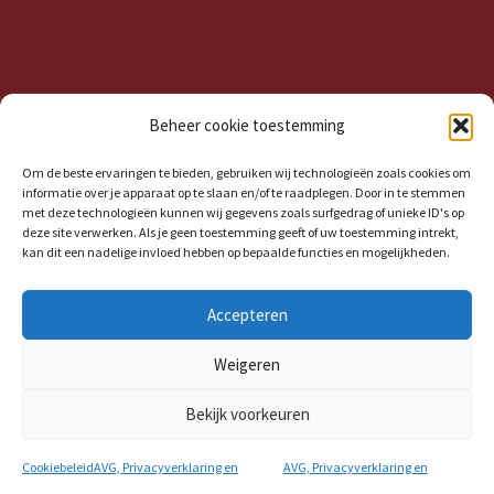
Beheer cookie toestemming
Om de beste ervaringen te bieden, gebruiken wij technologieën zoals cookies om
informatie over je apparaat op te slaan en/of te raadplegen. Door in te stemmen
met deze technologieën kunnen wij gegevens zoals surfgedrag of unieke ID's op
deze site verwerken. Als je geen toestemming geeft of uw toestemming intrekt,
kan dit een nadelige invloed hebben op bepaalde functies en mogelijkheden.
Accepteren
Copyright Peek-vdKroon.nl © 2026 | Made by
SPRTVProductions.com
| Webdesigner S. Ramselaar
Weigeren
Privacyverklaring
|
Cookiebeleid (EU)
Bekijk voorkeuren
Cookiebeleid
AVG, Privacyverklaring en
AVG, Privacyverklaring en