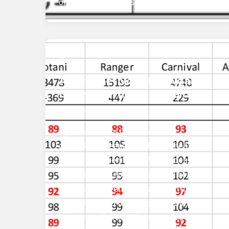
onderzoek gaande is en van […]
Nieuws
Alternatief voor Fokwaarde
Dochter-Vruchtbaarheid
peek-vdkroon
/
20 april 2022
Tijdens de meest recente
gebruikersbijeenkomst bij CRV hebben
Joop Olieman en Huub Peek tijdens de
gebruikersbijeenkomst van CRV een
voorstel voor een aanpassing van de
vruchtbaarheid fokwaarde ingediend en
kunnen toelichten. Dit was mede naar