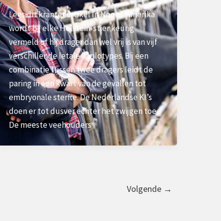
Lees dit krantenartikel In Noord-Amerika
wordt bij elke Holstein-stier keurig
vermeld of hij drager dan wel vrij is van vijf
verschillende letale haplotypes. Bij een
combinatie tussen twee dragers leidt de
paring in een kwart van de gevallen tot
embryonale sterfte. De Nederlandse KI’s
doen er tot dusver echter het zwijgen toe.
De meeste veehouders
Volgende
→