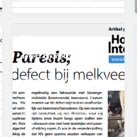
betrouwbaarheid, in te zetten in
Nieuws
Strekpoot: een kostbaar
defect bij melkvee
peek-vdkroon
/
21 april 2021
De afgelopen jaren is er terecht aandacht
voor de steeds rechtere achterbeenstand
bij Holsteins. We zien té vaak jonge dieren
die een veel rechtere stand dan optimaal
van zij-aanzicht hebben, waardoor ze vaak
weinig souplesse en een minder goede
mobiliteit tonen. Mits we op veel bedrijven