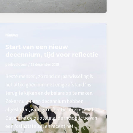
Nieuws
Start van een nieuw
decennium, tijd voor reflectie
peek-vdkroon
/
18 december 2019
Beste mensen, zo rond de jaarwisseling is
het altijd goed om met enige afstand ‘ns
terug te kijken en de balans op te maken.
Zeker nu we een decennium hebben
afgesloten, is enige reflectie op zijn plaats.
Dat we ná de quotering, de introductie van
een fosfaatstelsel en recent het