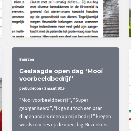
lineaire data objectief blijven vastleggen,
hebben we gelukkig de
Beurzen
Geslaagde open dag ‘Mooi
voorbeeldbedrijf’
peek-vdkroon
/
3 maart 2019
“Mooi voorbeeldbedrijf”, “Super
georganiseerd”, “Ik ga nu toch een paar
dingen anders doen op mijn bedrijf” kregen
we als reacties op de open dag. Bezoekers