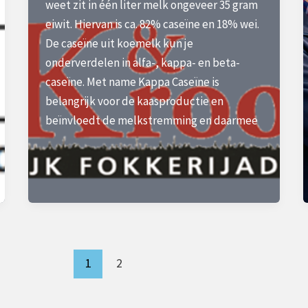
weet zit in één liter melk ongeveer 35 gram
eiwit. Hiervan is ca. 82% caseïne en 18% wei.
De caseïne uit koemelk kun je
onderverdelen in alfa-, kappa- en beta-
caseïne. Met name Kappa Caseïne is
belangrijk voor de kaasproductie en
beïnvloedt de melkstremming en daarmee
1
2