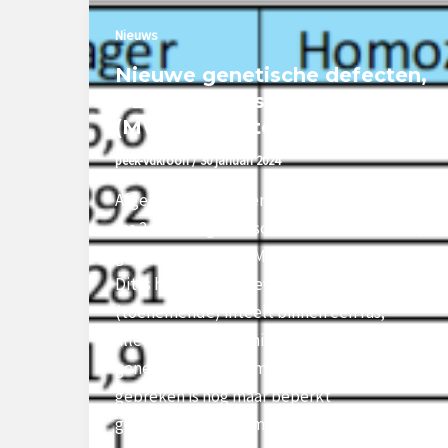
Nieuws
Nieuwe genetische defecten,
BLIRD en Muscle Weakness
(MW) in Holstein
peek-vdkroon
/
30 januari 2024
Afgelopen jaar zijn er binnen het Holstein-
ras 2 nieuwe genetische defecten ontdekt,
genaamd BLIRD en Muscle Weakness (MW).
Dit is het logische gevolg van
(toenemende) inteelt binnen een ras;
alleen dan kunnen nieuwe recessieve
genen tot uiting komen. Over deze
gebreken is nog maar beperkt
gecommuniceerd, mede omdat er nog