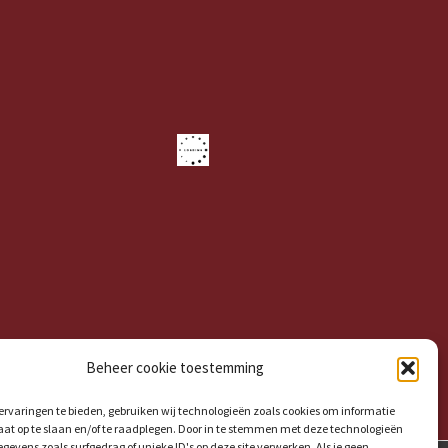
Beheer cookie toestemming
rvaringen te bieden, gebruiken wij technologieën zoals cookies om informatie
aat op te slaan en/of te raadplegen. Door in te stemmen met deze technologieën
gevens zoals surfgedrag of unieke ID's op deze site verwerken. Als je geen