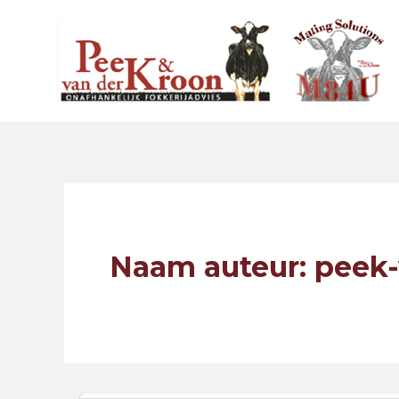
Ga
Bericht
naar
paginering
de
inhoud
Naam auteur: peek