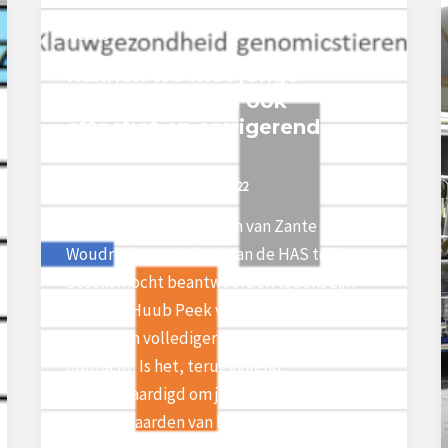
Nieuws
Kunnen we met jonge
Genomic stieren ook
effectief en corrigerend
fokken?
peek-vdkroon
/
23 november 2022
Dat was de vraag die Tim van Zante uit
Woudrichem, student aan de HAS te Den
Bosch, mocht beantwoorden tijdens zijn
stage bij Huub Peek voor Peek & van der
Kroon. Om vollediger te zijn luidde de
opdracht: Is het, terugkijkend,
gerechtvaardigd om jonge Genomic stieren
met fokwaarden van lage