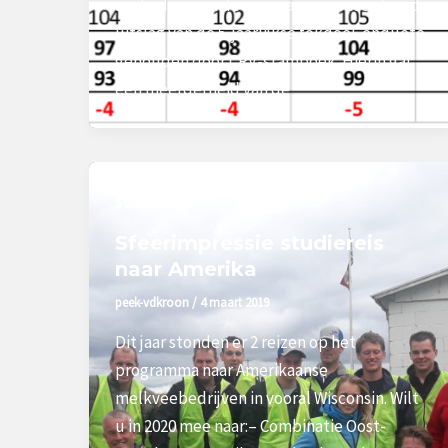
aanleiding van de vorig jaar gepresenteerde
uitslag van de 5-jaarlijkse fokdoel-enquête
gehouden door CRV-stamboek. Hierin gaf
een meerderheid van de
Studiereizen
Sfeerimpressie studiereis
naar Amerika
peek-vdkroon
/
4 maart 2019
Dit jaar stonden er 2 reizen op het
programma naar Amerikaanse
melkveebedrijven in vooral Wisconsin. Wilt
u in 2020 mee naar:– Combinatie Oost-