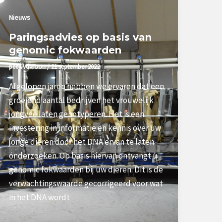
Nieuws
Paringsadvies op basis van
genomic fokwaarden
peek-vdkroon
/
21 september 2022
Afgelopen jaren hebben we ervaren dat een
groeiend aantal bedrijven het vrouwelijk
jongvee laten genotyperen. Het is een
investering in informatie en kennis over uw
jonge dieren door het DNA ervan te laten
onderzoeken. Op basis hiervan ontvangt u
genomic fokwaarden bij uw dieren. Dit is de
verwachtingswaarde gecorrigeerd voor wat
in het DNA wordt