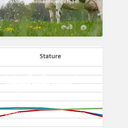
stikstofprobleem een roerige tijd in
Nieuws
M84U streeft naar
balansrijke dieren zonder
extreme frame scores​
peek-vdkroon
/
23 januari 2019
Voor het M84U (Mate for You)
paringsprogramma worden alle lineaire
kenmerken geëvalueerd, en ook wordt met