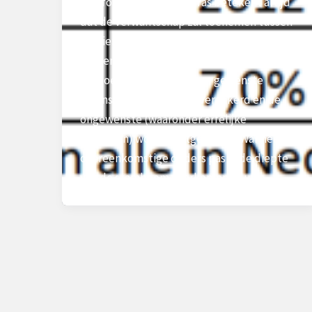
Het fokken binnen één ras betekent altijd
dat de verwantschap zal toenemen tussen
de dieren onderling. Dit is inherent aan het
fokken (lees ‘selecteren’) in een bepaalde
fokdoelrichting, waardoor gewenste
eigenschappen worden verankerd en de
ongewenste (waaronder erfelijke
gebreken) worden uitgefilterd. Wanneer de
overeenkomstige ouders pas in de diepte
van de stamboom voorkomen, kun je