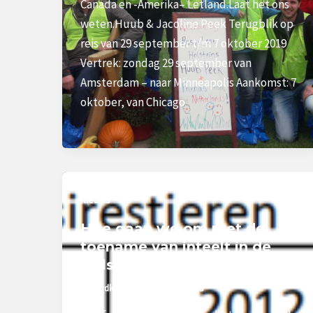
Canada en -Amerika– Letland.Laat het ons
weten.Huub & Jacoline Peek Terugblik op
reis van 29 september t/m 7 oktober 2019
Vertrek: zondag 29 september van
Amsterdam – naar Minneapolis Aankomst: 7
oktober, van Chicago
Nieuws
Hoe gaan we om met de
toename van inteelt in de
Holstein populatie?
peek-vdkroon
/
20 augustus 2018