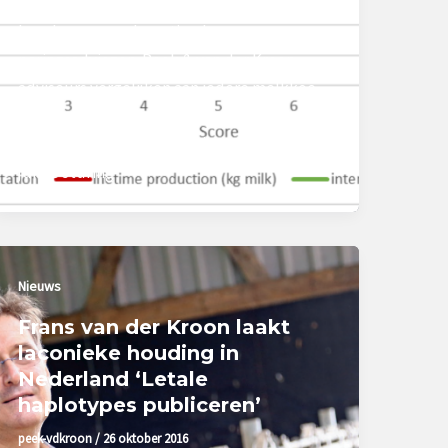
álle kenmerken rekening gehouden bij het
berekenen van de optimale
paringsadviezen. Peek & van der Kroon-
adviseurs vergelijken aan iedere melkkoe
de lineaire kenmerken ten op zichte van
wat optimaal zou zijn. Dit is nodig om zo de
juiste sturing
Nieuws
Frans van der Kroon laakt
laconieke houding in
Nederland ‘Letale
haplotypes publiceren’
peek-vdkroon
/
26 oktober 2016