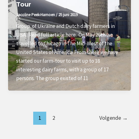
Tour
Jacoline Peek-Hamoen
/
25 juni 2019
Group of Ukraine and Dutch dairy farmers in
USA. Read full article here. On May 26th we
travelled to Chicago in The Mid-West of the
United States of America. From there we have
started our farm-tour to visit up to 18
interesting dairy farms, with a group of 17
persons. The group existed of 11
1
2
Volgende
→