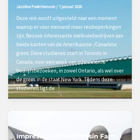
Jacoline Peek-Hamoen
/
7 januari 2020
Deze reis wordt uitgesteld naar een moment
waarop er voor niemand meer reisbeperkingen
zijn. Bezoek interessante melkveebedrijven aan
beide kanten van de Amerikaanse-/Canadese
grens. Deze studiereis start in Toronto in
Canada, voor een week van interessante
bedrijfsbezoeken, in zowel Ontario, als wel over
de grens in de staat New York. Tijdens deze
studiereis ligt de
Studiereizen
Impression of Wisconsin Farm