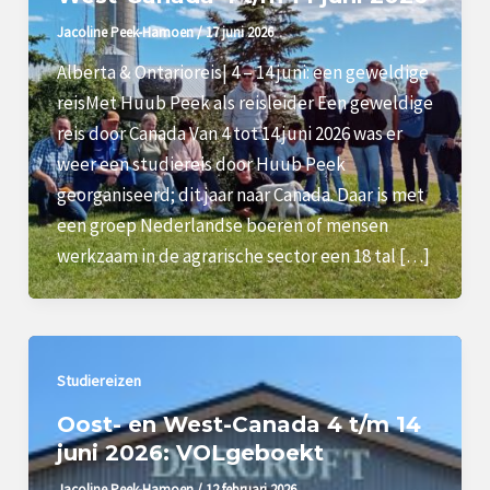
Jacoline Peek-Hamoen
/
17 juni 2026
Alberta & Ontarioreis| 4 – 14 juni: een geweldige
reisMet Huub Peek als reisleider Een geweldige
reis door Canada Van 4 tot 14 juni 2026 was er
weer een studiereis door Huub Peek
georganiseerd; dit jaar naar Canada. Daar is met
een groep Nederlandse boeren of mensen
werkzaam in de agrarische sector een 18 tal […]
Studiereizen
Oost- en West-Canada 4 t/m 14
juni 2026: VOLgeboekt
Jacoline Peek-Hamoen
/
12 februari 2026