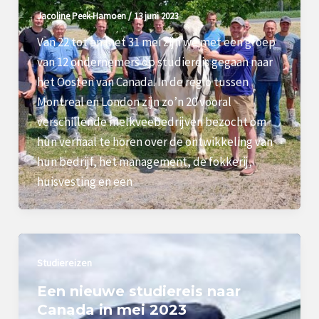
Jacoline Peek-Hamoen
/
13 juni 2023
Van 22 tot en met 31 mei zijn we met een groep
van 12 ondernemers op studiereis gegaan naar
het Oosten van Canada. In de regio tussen
Montreal en London zijn zo’n 20 vooral
verschillende melkveebedrijven bezocht om
hun verhaal te horen over de ontwikkeling van
hun bedrijf, het management, de fokkerij,
huisvesting en een
Studiereizen
Een nieuwe studiereis naar
Canada in mei 2023