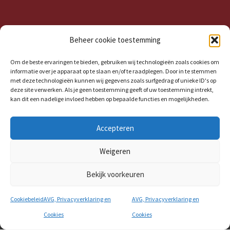
Beheer cookie toestemming
Om de beste ervaringen te bieden, gebruiken wij technologieën zoals cookies om
informatie over je apparaat op te slaan en/of te raadplegen. Door in te stemmen
met deze technologieën kunnen wij gegevens zoals surfgedrag of unieke ID's op
deze site verwerken. Als je geen toestemming geeft of uw toestemming intrekt,
kan dit een nadelige invloed hebben op bepaalde functies en mogelijkheden.
Accepteren
Copyright Peek-vdKroon.nl © 2026 | Made by
SPRTVProductions.com
| Webdesigner S. Ramselaar
Weigeren
Privacyverklaring
|
Cookiebeleid (EU)
Bekijk voorkeuren
Cookiebeleid
AVG, Privacyverklaring en
AVG, Privacyverklaring en
Cookies
Cookies