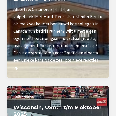
Alberta & Ontarioreis| 4 – 14 juni:
volgeboektMet Huub Peek als reisleider Bent u
als melkveehouder benieuwd hoe collega’s in
Canada hun bedrijf runnen? Wilt u met eigen
ogen zien hoe zij omgaan met schaalgrootte,
management, fokkerij en ondernemerschap?
Dan is deze studiereis naar Ontario en Alberta
een unieke kans.Na de zeer positieve reacties
op
Studiereizen
Wisconsin, USA: 1 t/m 9 oktober
2025