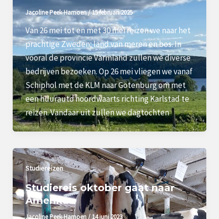
Jacoline Peek-Hamoen
/
15 februari 2025
Van 26 mei tot en met 30 mei reizen we naar het
prachtige Zweden; land van meren en bos. In
vooral de provincie Värmland zullen we diverse
bedrijven bezoeken. Op 26 mei vliegen we vanaf
Schiphol met de KLM naar Götenburg om met
een huurauto noordwaarts richting Karlstad te
reizen. Vandaar uit zullen we dagtochten
Studiereizen
Studiereis oktober gaat naar
Amerika
Jacoline Peek-Hamoen
/
14 juni 2023