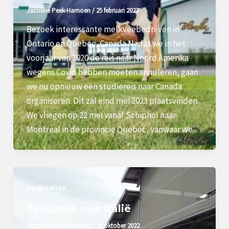
Jacoline Peek-Hamoen
/
25 februari 2023
Bezoek interessante melkveebedrijven in
Ontario en Quebec, Canada Nadat we in het
voorjaar van 2020 de reis naar Noord Amerika
wegens Covid hebben moeten annuleren, gaan
we nu opnieuw een studiereis naar Canada
organiseren. Dit zal eind mei 2023 plaatsvinden.
We vliegen op 22 mei vanaf Schiphol naar
Montreal in de provincie Quebec, vanwaar we
Studiereizen
Terugblik reis Italië
Jacoline Peek-Hamoen
/
26 oktober 2022