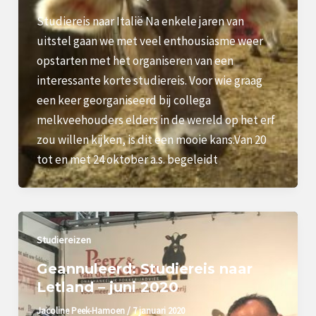
Studiereis naar Italië Na enkele jaren van
uitstel gaan we met veel enthousiasme weer
opstarten met het organiseren van een
interessante korte studiereis. Voor wie graag
een keer georganiseerd bij collega
melkveehouders elders in de wereld op het erf
zou willen kijken, is dit een mooie kans.Van 20
tot en met 24 oktober a.s. begeleidt
Studiereizen
Geannuleerd: Studiereis naar
Letland – juni 2020
Jacoline Peek-Hamoen
/
7 januari 2020