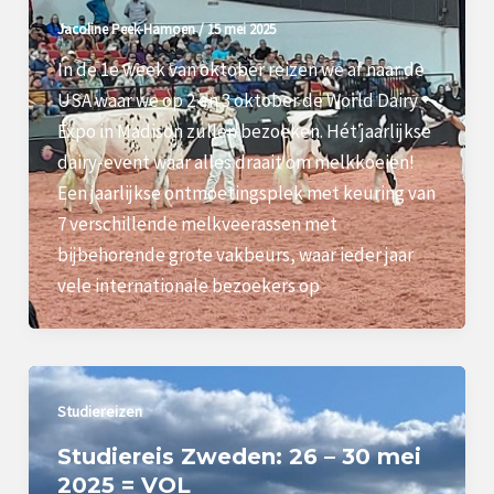
Jacoline Peek-Hamoen
/
15 mei 2025
In de 1e week van oktober reizen we af naar de
USA waar we op 2 en 3 oktober de World Dairy
Expo in Madison zullen bezoeken. Hét jaarlijkse
dairy-event waar alles draait om melkkoeien!
Een jaarlijkse ontmoetingsplek met keuring van
7 verschillende melkveerassen met
bijbehorende grote vakbeurs, waar ieder jaar
vele internationale bezoekers op
Studiereizen
Studiereis Zweden: 26 – 30 mei
2025 = VOL