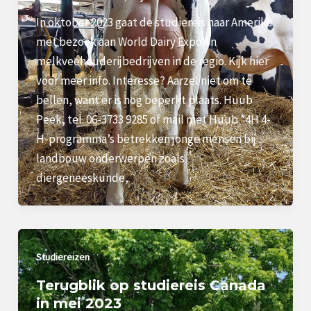
In oktober 2023 gaat de studiereis naar Amerika
met bezoek aan World Dairy Expo en
melkveehouderijbedrijven in de regio. Kijk hier
voor meer info. Interesse? Aarzel niet om te
bellen, want er is nog beperkt plaats. Huub
Peek, tel. 06-3733 9285 of mail met Huub *4H 4-
H-programma’s betrekken jonge mensen bij
landbouw onderwerpen zoals
diergeneeskunde,
Studiereizen
Terugblik op studiereis Canada
in mei 2023