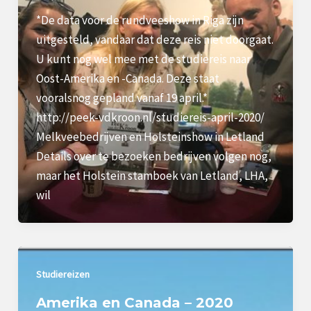
*De data voor de rundveeshow in Riga zijn
uitgesteld, vandaar dat deze reis niet doorgaat.
U kunt nog wel mee met de studiereis naar
Oost-Amerika en -Canada. Deze staat
vooralsnog gepland vanaf 19 april.*
http://peek-vdkroon.nl/studiereis-april-2020/
Melkveebedrijven en Holsteinshow in Letland
Details over te bezoeken bedrijven volgen nog,
maar het Holstein stamboek van Letland, LHA,
wil
Studiereizen
Amerika en Canada – 2020