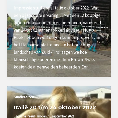
Impressie studiereis Italië oktober 2022 “Wat
een bijzondere ervaring….Met een 12 koppige
groep collega-boeren en boerinnen, variërend
van 24 tot 62 jaar en fokkerijadviseur Huub
Peek hebben we 4 dagen kunnen proeven van
het Italiaanse platteland. In het prachtige
landschap van Zuid-Tirol zagen we hoe
kleinschalige boeren met hun Brown-Swiss
koeien de alpenweiden beheerden. Een
Studiereizen
Italië 20 t/m 24 oktober 2022
Jacoline Peek-Hamoen
/
5 september 2022